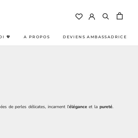
OI 💖
A PROPOS
DEVIENS AMBASSADRICE
OI 💖
A PROPOS
DEVIENS AMBASSADRICE
es de perles délicates, incarnent l'
élégance
et la
pureté
.