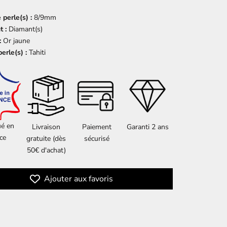
perle(s) :
8/9mm
 :
Diamant(s)
:
Or jaune
erle(s) :
Tahiti
ué en
Livraison
Paiement
Garanti 2 ans
ce
gratuite (dès
sécurisé
50€ d'achat)
Ajouter aux favoris