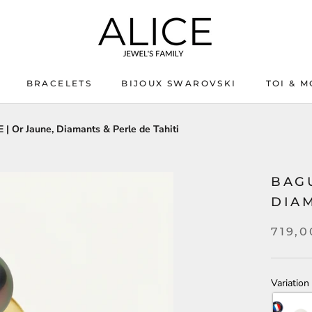
BRACELETS
BIJOUX SWAROVSKI
TOI & M
BIJOUX SWAROVSKI
TOI & M
| Or Jaune, Diamants & Perle de Tahiti
BAGU
DIAM
719,
Variation