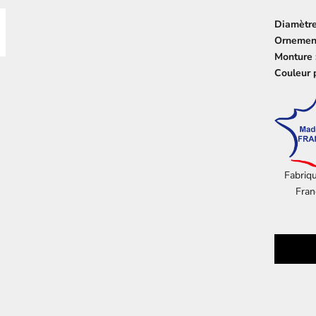
Diamètre 
Ornement
Monture 
Couleur p
Fabriq
Fran