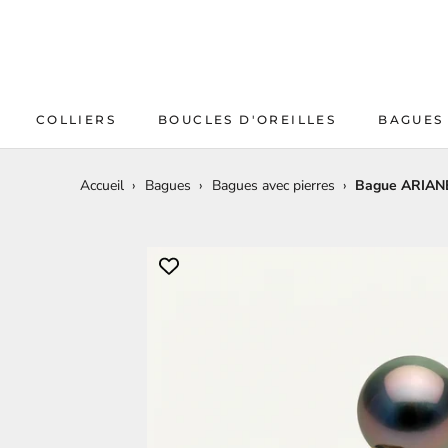
Aller
au
contenu
COLLIERS
BOUCLES D'OREILLES
BAGUES
Accueil
›
Bagues
›
Bagues avec pierres
›
Bague ARIANE 